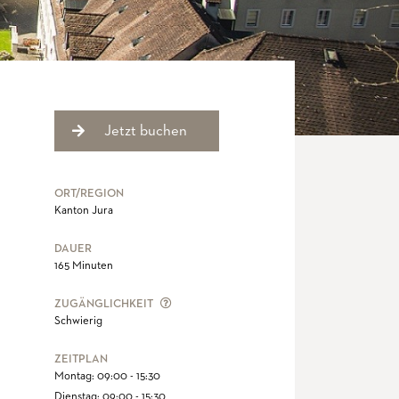
ORT/REGION
Kanton Jura
DAUER
165 Minuten
DIE ZUGÄNGLICHKEIT DEFINIERT DAS NI
ZUGÄNGLICHKEIT
Schwierig
ZEITPLAN
Montag: 09:00 - 15:30
Dienstag: 09:00 - 15:30