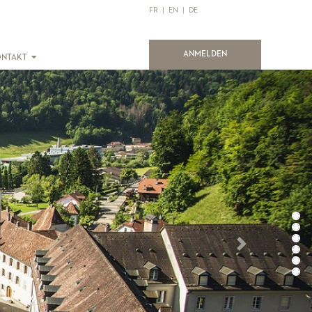
FR
|
EN
|
DE
(current)
ANMELDEN
ONTAKT
Suivant
Précédent