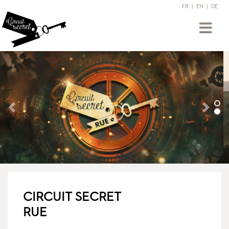
FR
|
EN
|
DE
Précédent
Suiv
CIRCUIT SECRET
RUE