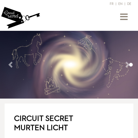
FR
|
EN
|
DE
Précédent
Suiv
CIRCUIT SECRET
MURTEN LICHT